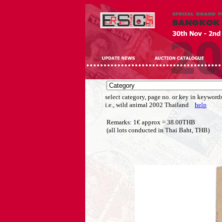
select category, page no. or key in keywords
i.e., wild animal 2002 Thailand
help
Remarks: 1€ approx = 38.00THB
(all lots conducted in Thai Baht, THB)