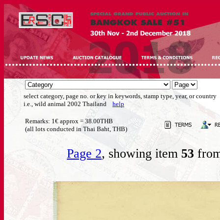
select category, page no. or key in keywords, stamp type, year, or country
i.e., wild animal 2002 Thailand
help
Remarks: 1€ approx = 38.00THB
(all lots conducted in Thai Baht, THB)
Page 2
, showing item
53
from