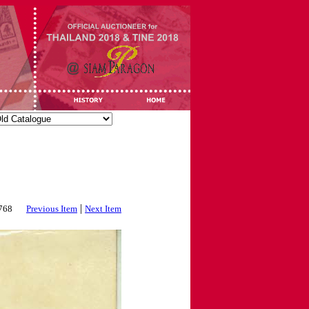
|
3768
Previous Item
Next Item