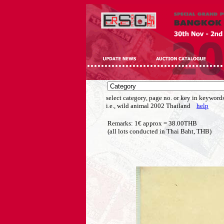
select category, page no. or key in keywords
i.e., wild animal 2002 Thailand
help
Remarks: 1€ approx = 38.00THB
(all lots conducted in Thai Baht, THB)